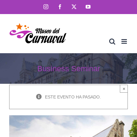
Saltar
Instagram
Facebook
X
YouTube
al
contenido
Business Seminar
×
ESTE EVENTO HA PASADO.