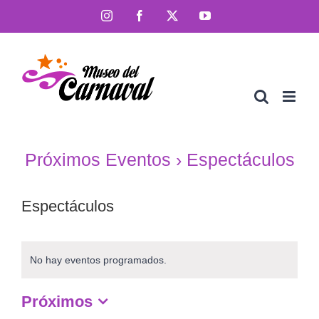
Saltar
Instagram
Facebook
X
YouTube
al
contenido
Próximos Eventos
› Espectáculos
Espectáculos
No hay eventos programados.
Próximos