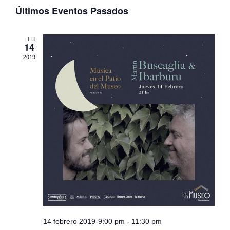
Selecciona
Últimos Eventos Pasados
la
fecha.
FEB
14
2019
14 febrero 2019-9:00 pm
-
11:30 pm