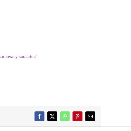
carnaval y sus artes”
Facebook
X
WhatsApp
Pinterest
Correo
electrónico