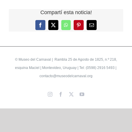
Compartí esta noticia!
Facebook
X
WhatsApp
Pinterest
Correo
electrónico
©
Museo del Carnaval
| Rambla 25 de Agosto de 1825, n.º 218,
esquina Maciel | Montevideo, Uruguay | Tel: (0598) 2916 5493 |
contacto@museodelcarnaval.org
Instagram
Facebook
X
YouTube