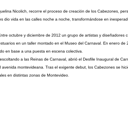
quelina Nicolich, recorre el proceso de creación de los Cabezones, pe
les dio vida en las calles noche a noche, transformándose en inesperad
ntre octubre y diciembre de 2012 un grupo de artistas y diseñadores coo
vestuarios en un taller montado en el Museo del Carnaval. En enero de
ndo en base a una puesta en escena colectiva.
coltando a las Reinas de Carnaval, abrió el Desfile Inaugural de Carn
pal avenida montevideana. Tras el exigente debut, los Cabezones se hic
les en distintas zonas de Montevideo.