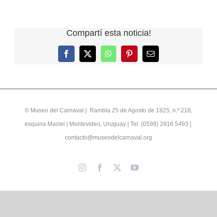
Compartí esta noticia!
Facebook
X
WhatsApp
Pinterest
Correo
electrónico
©
Museo del Carnaval
| Rambla 25 de Agosto de 1825, n.º 218,
esquina Maciel | Montevideo, Uruguay | Tel: (0598) 2916 5493 |
contacto@museodelcarnaval.org
Instagram
Facebook
X
YouTube