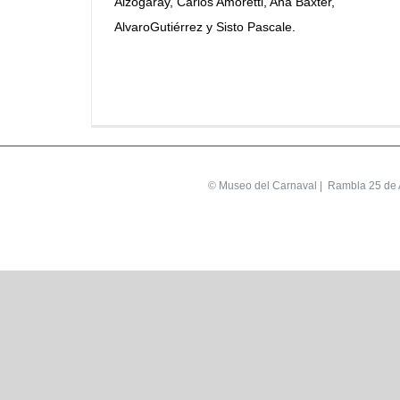
Alzogaray, Carlos Amoretti, Ana Baxter,
AlvaroGutiérrez y Sisto Pascale.
©
Museo del Carnaval
| Rambla 25 de A