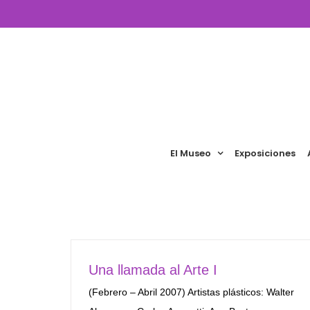
Saltar
al
contenido
El Museo
Exposiciones
Una llamada al Arte I
(Febrero – Abril 2007) Artistas plásticos: Walter