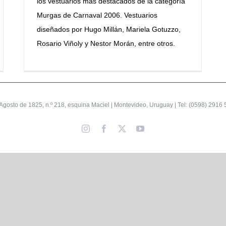
los vestuarios más destacados de la categoría
Murgas de Carnaval 2006. Vestuarios
diseñados por Hugo Millán, Mariela Gotuzzo,
Rosario Viñoly y Nestor Morán, entre otros.
gosto de 1825, n.º 218, esquina Maciel | Montevideo, Uruguay | Tel: (0598) 2916 
Instagram
Facebook
X
YouTube