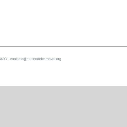
5493 |
contacto@museodelcarnaval.org