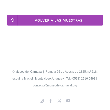
VOLVER A LAS MUESTRAS
©
Museo del Carnaval
| Rambla 25 de Agosto de 1825, n.º 218,
esquina Maciel | Montevideo, Uruguay | Tel: (0598) 2916 5493 |
contacto@museodelcarnaval.org
Instagram
Facebook
X
YouTube