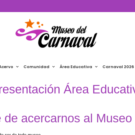
Acervo
Comunidad
Área Educativa
Carnaval 2026
resentación Área Educati
e de acercarnos al Museo
 de ser de todo museo.