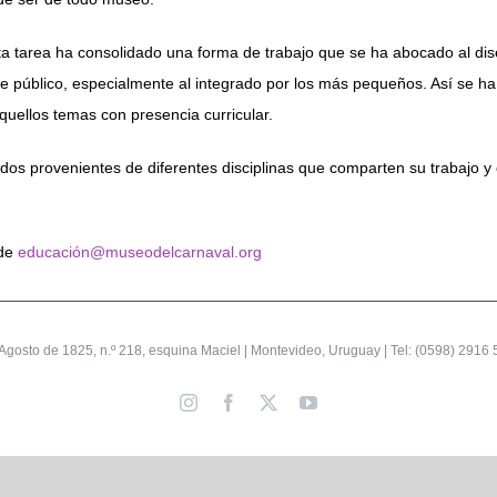
tarea ha consolidado una forma de trabajo que se ha abocado al diseñ
 público, especialmente al integrado por los más pequeños. Así se ha
quellos temas con presencia curricular.
cados provenientes de diferentes disciplinas que comparten su trabajo
 de
educación@museodelcarnaval.org
gosto de 1825, n.º 218, esquina Maciel | Montevideo, Uruguay | Tel: (0598) 2916 
Instagram
Facebook
X
YouTube