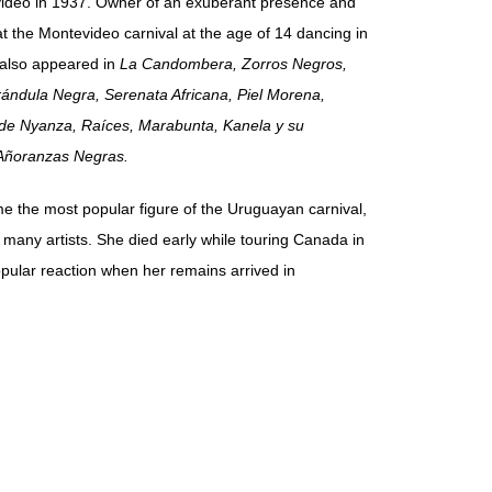
ideo in 1937. Owner of an exuberant presence and
at the Montevideo carnival at the age of 14 dancing in
 also appeared in
La Candombera, Zorros Negros,
ándula Negra, Serenata Africana, Piel Morena,
 de Nyanza, Raíces, Marabunta, Kanela y su
ñoranzas Negras.
e the most popular figure of the Uruguayan carnival,
r many artists. She died early while touring Canada in
ular reaction when her remains arrived in