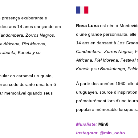
 presença exuberante e
Rosa Luna
est née à Montevid
vidéu aos 14 anos dançando em
d’une grande personnalité, elle
andombera, Zorros Negros,
14 ans en dansant à
Los Grana
 Africana, Piel Morena,
Candombera, Zorros Negros, F
rabunta, Kanela y su
Africana, Piel Morena, Festiva
Kanela y su Barakutanga, Palá
pular do carnaval uruguaio,
À partir des années 1960, elle d
orreu cedo durante uma turnê
uruguayen, source d’inspiration
ar memorável quando seus
prématurément lors d’une tour
populaire mémorable lorsque sa
Muraliste:
Min8
Instagram:
@min_ocho