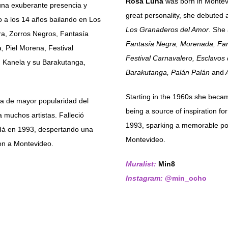
Rosa Luna
was born in Montev
na exuberante presencia y
great personality, she debuted 
 a los 14 años bailando en Los
Los Granaderos del Amor
. She
a, Zorros Negros, Fantasía
Fantasía Negra, Morenada, Far
 Piel Morena, Festival
Festival Carnavalero, Esclavos
 Kanela y su Barakutanga,
Barakutanga, Palán Palán
and
A
Starting in the 1960s she becam
ura de mayor popularidad del
being a source of inspiration fo
 muchos artistas. Falleció
1993, sparking a memorable pop
dá en 1993, despertando una
Montevideo.
on a Montevideo.
Muralist:
Min8
Instagram:
@min_ocho