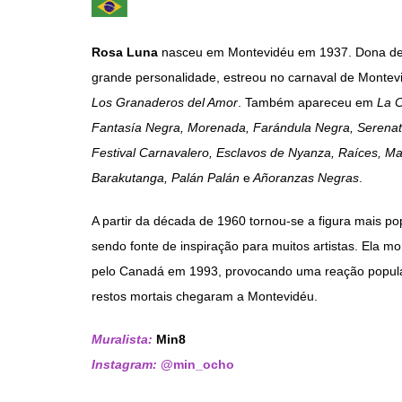
Rosa Luna
nasceu em Montevidéu em 1937. Dona de
grande personalidade, estreou no carnaval de Monte
Los Granaderos del Amor
. Também apareceu em
La C
Fantasía Negra, Morenada, Farándula Negra, Serenata
Festival Carnavalero, Esclavos de Nyanza, Raíces, Ma
Barakutanga, Palán Palán
e
Añoranzas Negras
.
A partir da década de 1960 tornou-se a figura mais po
sendo fonte de inspiração para muitos artistas. Ela m
pelo Canadá em 1993, provocando uma reação popul
restos mortais chegaram a Montevidéu.
Muralista:
Min8
Instagram:
@min_ocho