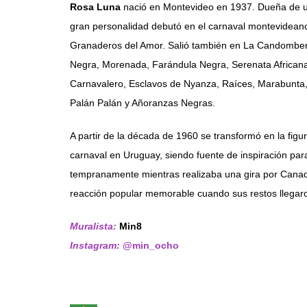
Rosa Luna
nació en Montevideo en 1937. Dueña de u
gran personalidad debutó en el carnaval montevideano
Granaderos del Amor. Salió también en La Candomber
Negra, Morenada, Farándula Negra, Serenata Africana,
Carnavalero, Esclavos de Nyanza, Raíces, Marabunta,
Palán Palán y Añoranzas Negras.
A partir de la década de 1960 se transformó en la fig
carnaval en Uruguay, siendo fuente de inspiración para
tempranamente mientras realizaba una gira por Cana
reacción popular memorable cuando sus restos llegar
Muralista:
Min8
Instagram:
@min_ocho