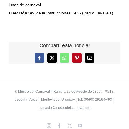
lunes de carnaval
Dirección:
Av. de la Instrucciones 1435 (Barrio Lavalleja)
Compartí esta noticia!
Facebook
X
WhatsApp
Pinterest
Correo
electrónico
©
Museo del Carnaval
| Rambla 25 de Agosto de 1825, n.º 218,
esquina Maciel | Montevideo, Uruguay | Tel: (0598) 2916 5493 |
contacto@museodelcarnaval.org
Instagram
Facebook
X
YouTube