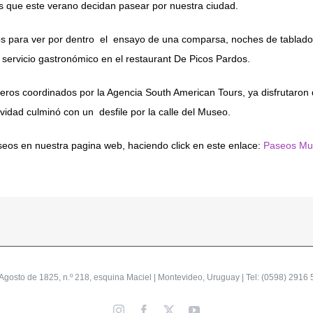
tas que este verano decidan pasear por nuestra ciudad.
s para ver por dentro el ensayo de una comparsa, noches de tablado, p
el servicio gastronómico en el restaurant De Picos Pardos.
uceros coordinados por la Agencia South American Tours, ya disfrutaro
vidad culminó con un desfile por la calle del Museo.
eos en nuestra pagina web, haciendo click en este enlace:
Paseos Mu
gosto de 1825, n.º 218, esquina Maciel | Montevideo, Uruguay | Tel: (0598) 2916 
Instagram
Facebook
X
YouTube