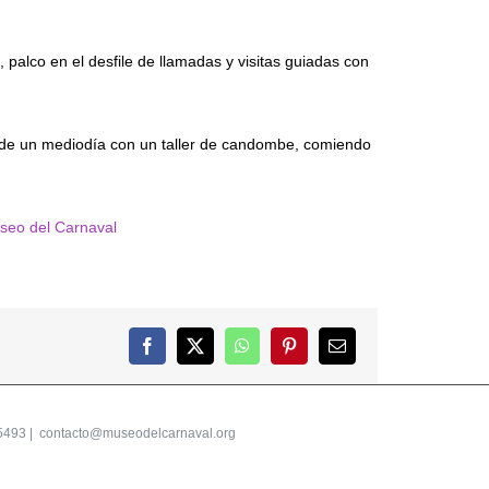
alco en el desfile de llamadas y visitas guiadas con
n de un mediodía con un taller de candombe, comiendo
seo del Carnaval
Facebook
X
WhatsApp
Pinterest
Correo
electrónico
5493 |
contacto@museodelcarnaval.org