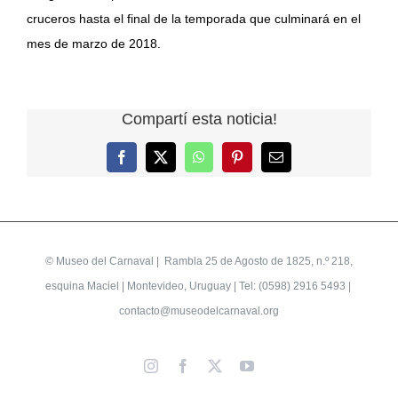
cruceros hasta el final de la temporada que culminará en el
mes de marzo de 2018.
Compartí esta noticia!
Facebook
X
WhatsApp
Pinterest
Correo
electrónico
©
Museo del Carnaval
| Rambla 25 de Agosto de 1825, n.º 218,
esquina Maciel | Montevideo, Uruguay | Tel: (0598) 2916 5493 |
contacto@museodelcarnaval.org
Instagram
Facebook
X
YouTube