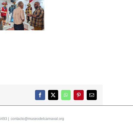
Facebook
X
WhatsApp
Pinterest
Correo
electrónico
5493 |
contacto@museodelcarnaval.org