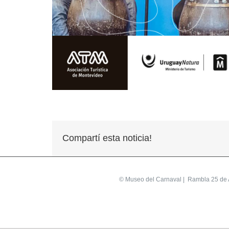
Compartí esta noticia!
©
Museo del Carnaval
| Rambla 25 de A