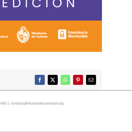
Facebook
X
WhatsApp
Pinterest
Correo
electrónico
5493 |
contacto@museodelcarnaval.org