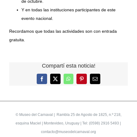
de octubre.
Y en todas las instituciones participantes de este
evento nacional.
Recordamos que todas las actividades son con entrada
gratuita.
Compartí esta noticia!
Facebook
X
WhatsApp
Pinterest
Correo
electrónico
©
Museo del Carnaval
| Rambla 25 de Agosto de 1825, n.º 218,
esquina Maciel | Montevideo, Uruguay | Tel: (0598) 2916 5493 |
contacto@museodelcarnaval.org