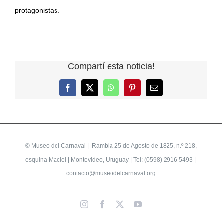
protagonistas.
Compartí esta noticia!
Facebook
X
WhatsApp
Pinterest
Correo
electrónico
©
Museo del Carnaval
| Rambla 25 de Agosto de 1825, n.º 218,
esquina Maciel | Montevideo, Uruguay | Tel: (0598) 2916 5493 |
contacto@museodelcarnaval.org
Instagram
Facebook
X
YouTube