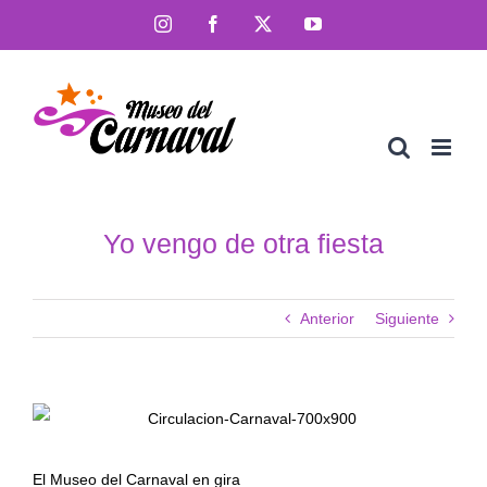
Saltar
Instagram
Facebook
X
YouTube
al
contenido
Yo vengo de otra fiesta
Anterior
Siguiente
El Museo del Carnaval en gira